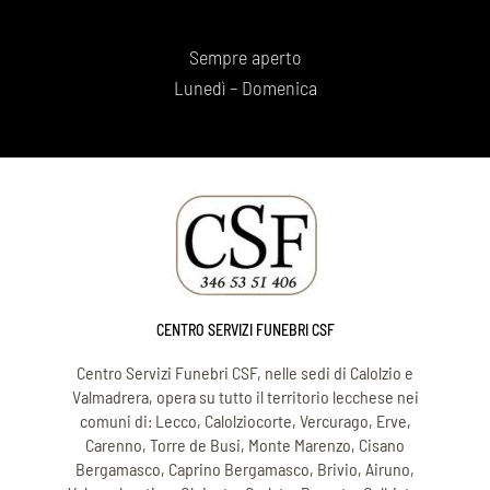
Sempre aperto
Lunedì – Domenica
CENTRO SERVIZI FUNEBRI CSF
Centro Servizi Funebri CSF, nelle sedi di Calolzio e
Valmadrera, opera su tutto il territorio lecchese nei
comuni di: Lecco, Calolziocorte, Vercurago, Erve,
Carenno, Torre de Busi, Monte Marenzo, Cisano
Bergamasco, Caprino Bergamasco, Brivio, Airuno,