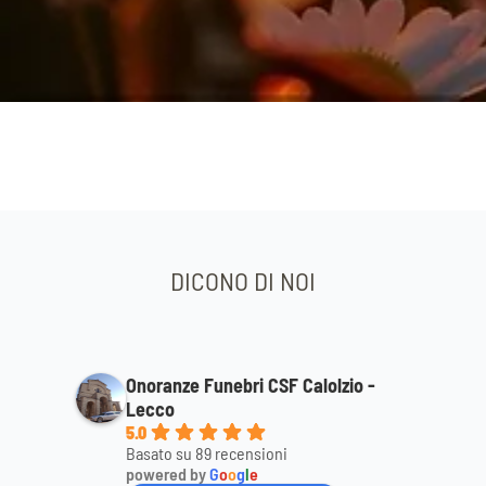
DICONO DI NOI
Onoranze Funebri CSF Calolzio -
Lecco
5.0
Basato su 89 recensioni
powered by
G
o
o
g
l
e