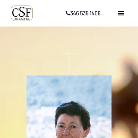
Vai
346 535 1406
al
contenuto