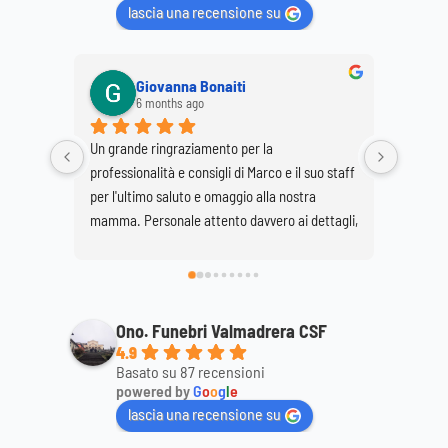
lascia una recensione su
Giovanna Bonaiti
6 months ago
Un grande ringraziamento per la 
Ringrazi
professionalità e consigli di Marco e il suo staff 
la corte
per l'ultimo saluto e omaggio alla nostra 
mio mar
mamma. Personale attento davvero ai dettagli, 
super consigliato...discreto e professionale. 
Daniela e Giovanna Bonaiti.
Ono. Funebri Valmadrera CSF
4.9
Basato su 87 recensioni
powered by
G
o
o
g
l
e
lascia una recensione su