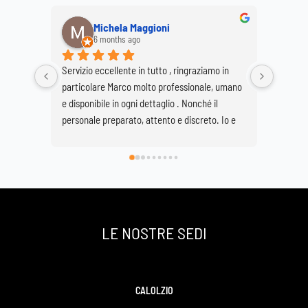
Michela Maggioni
6 months ago
Servizio eccellente in tutto , ringraziamo in 
Ringrazi
particolare Marco molto professionale, umano 
Marco e
e disponibile in ogni dettaglio . Nonché il 
per real
personale preparato, attento e discreto. Io e 
Buzzetti
mia sorella Giovanna siamo molto soddisfatte 
grave pe
di avervi scelto e così facendo onorato al 
Basilica
meglio la nostra grande mamma che si è 
spenta a 89 anni ma che sarà per sempre la 
nostra roccia .
Un grazie infinito
LE NOSTRE SEDI
Daniela e Giovanna Bonaiti
CALOLZIO