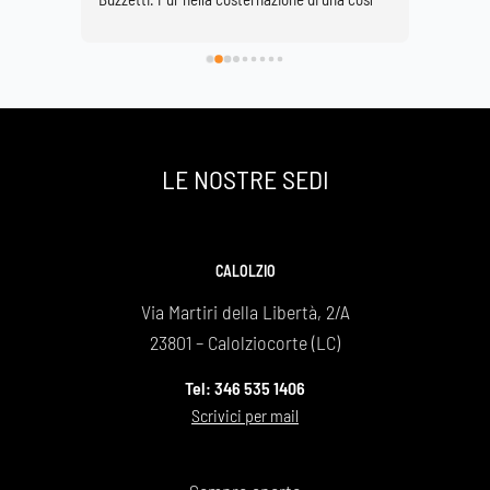
fatte 
grave perdita è stato di conforto onorarla nella 
profess
l 
Basilica di Lecco vestita di fiori bianchi.
rispetto
è 
ascoltar
e la 
dell'org
contatto
sentito
LE NOSTRE SEDI
professi
staff pe
dimostr
agenzia
CALOLZIO
funebre
Via Martiri della Libertà, 2/A
Maurizi
23801 – Calolziocorte (LC)
Tel: 346 535 1406
Scrivici per mail