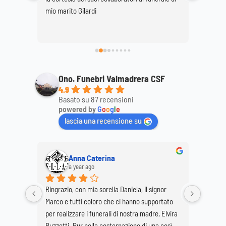
 
mio marito Gilardi
dimostr
ttagli, 
mamma
ale. 
Ono. Funebri Valmadrera CSF
4.9
Basato su 87 recensioni
powered by
G
o
o
g
l
e
lascia una recensione su
Anna Caterina
a year ago
 in 
Ringrazio, con mia sorella Daniela, il signor 
In un m
 umano 
Marco e tutti coloro che ci hanno supportato 
CANALI 
 
per realizzare i funerali di nostra madre, Elvira 
nell'age
 Io e 
Buzzetti. Pur nella costernazione di una così 
Valmadr