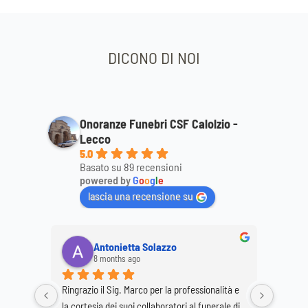
DICONO DI NOI
Onoranze Funebri CSF Calolzio -
Lecco
5.0
Basato su 89 recensioni
powered by
G
o
o
g
l
e
lascia una recensione su
Antonietta Solazzo
8 months ago
Ringrazio il Sig. Marco per la professionalità e 
Ringrazi
o staff 
la cortesia dei suoi collaboratori al funerale di 
per la p