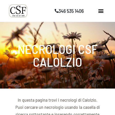
Vai
346 535 1406
al
contenuto
NECROLOGI CSF
CALOLZIO
In questa pagina trovi i necrologi di Calolzio.
Puoi cercare un necrologio usando la casella di
ricerca sottostante e inserendo correttamente