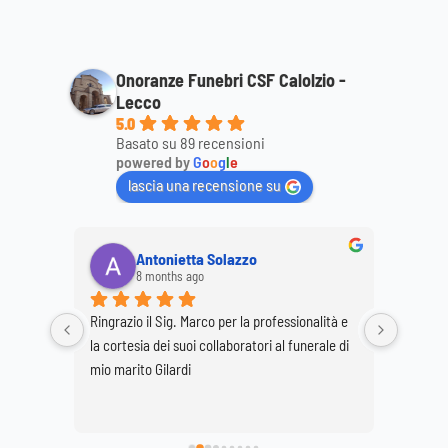
Onoranze Funebri CSF Calolzio -
Lecco
5.0
Basato su 89 recensioni
powered by
G
o
o
g
l
e
lascia una recensione su
Antonietta Solazzo
8 months ago
Ringrazio il Sig. Marco per la professionalità e 
Ringrazi
o staff 
la cortesia dei suoi collaboratori al funerale di 
per la p
 
mio marito Gilardi
dimostr
ttagli, 
mamma
ale. 