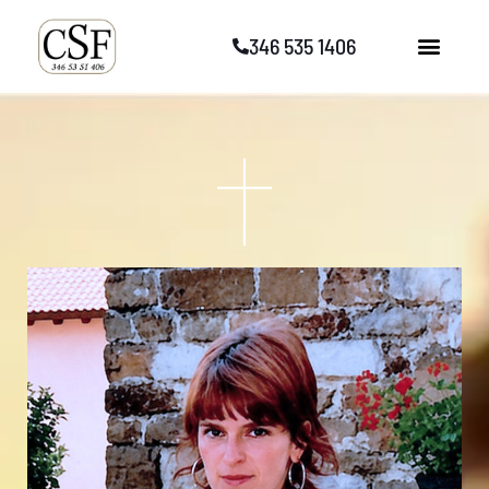
Vai
346 535 1406
al
contenuto