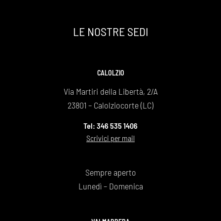
nostra roccia .
Un grazie infinito
LE NOSTRE SEDI
Daniela e Giovanna Bonaiti
CALOLZIO
Via Martiri della Libertà, 2/A
23801 – Calolziocorte (LC)
Tel: 346 535 1406
Scrivici per mail
Sempre aperto
Lunedì – Domenica