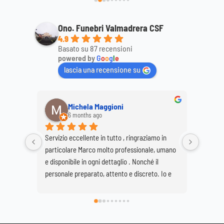
Ono. Funebri Valmadrera CSF
4.9
Basato su 87 recensioni
powered by
G
o
o
g
l
e
lascia una recensione su
Michela Maggioni
6 months ago
Servizio eccellente in tutto , ringraziamo in 
Ringrazi
particolare Marco molto professionale, umano 
Marco e
e disponibile in ogni dettaglio . Nonché il 
per real
personale preparato, attento e discreto. Io e 
Buzzetti
mia sorella Giovanna siamo molto soddisfatte 
grave pe
di avervi scelto e così facendo onorato al 
Basilica
meglio la nostra grande mamma che si è 
spenta a 89 anni ma che sarà per sempre la 