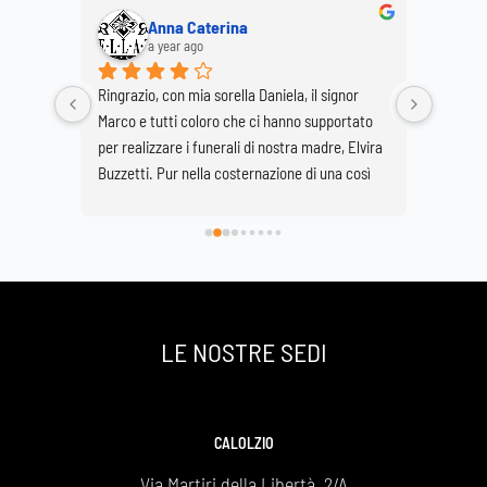
Anna Caterina
a year ago
 in 
Ringrazio, con mia sorella Daniela, il signor 
In un m
 umano 
Marco e tutti coloro che ci hanno supportato 
CANALI 
 
per realizzare i funerali di nostra madre, Elvira 
nell'age
 Io e 
Buzzetti. Pur nella costernazione di una così 
Valmadr
fatte 
grave perdita è stato di conforto onorarla nella 
profess
l 
Basilica di Lecco vestita di fiori bianchi.
rispetto
è 
ascoltar
e la 
dell'org
contatto
sentito
LE NOSTRE SEDI
professi
staff pe
dimostr
agenzia
CALOLZIO
funebre
Via Martiri della Libertà, 2/A
Maurizi