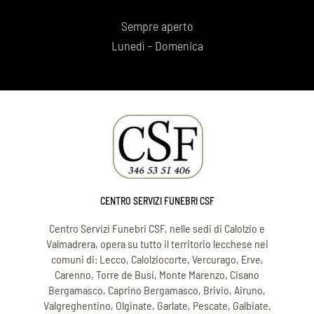
Sempre aperto
Lunedì – Domenica
CENTRO SERVIZI FUNEBRI CSF
Centro Servizi Funebri CSF, nelle sedi di Calolzio e
Valmadrera, opera su tutto il territorio lecchese nei
comuni di: Lecco, Calolziocorte, Vercurago, Erve,
Carenno, Torre de Busi, Monte Marenzo, Cisano
Bergamasco, Caprino Bergamasco, Brivio, Airuno,
Valgreghentino, Olginate, Garlate, Pescate, Galbiate,