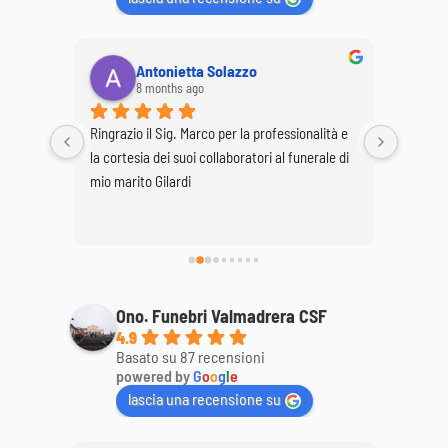
Antonietta Solazzo
8 months ago
Ringrazio il Sig. Marco per la professionalità e 
Ringrazi
o staff 
la cortesia dei suoi collaboratori al funerale di 
per la p
 
mio marito Gilardi
dimostr
ttagli, 
mamma
ale. 
Ono. Funebri Valmadrera CSF
4.9
Basato su 87 recensioni
powered by
G
o
o
g
l
e
lascia una recensione su