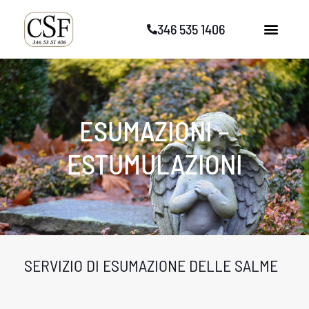
Vai
346 535 1406
al
contenuto
ESUMAZIONI –
ESTUMULAZIONI
SERVIZIO DI ESUMAZIONE DELLE SALME