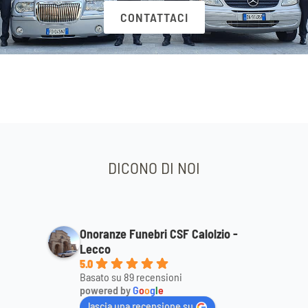
CONTATTACI
DICONO DI NOI
Onoranze Funebri CSF Calolzio -
Lecco
5.0
Basato su 89 recensioni
powered by
G
o
o
g
l
e
lascia una recensione su