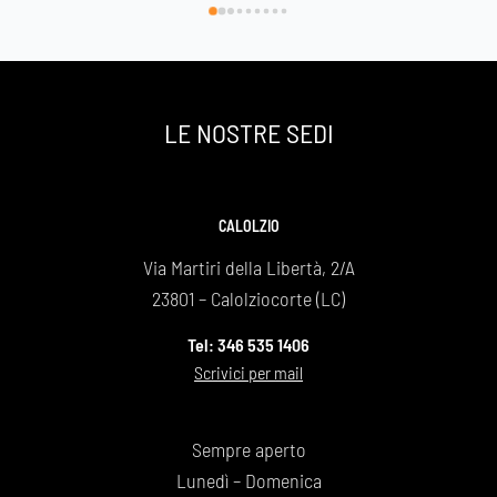
di avervi scelto e così facendo onorato al 
Basilica di
meglio la nostra grande mamma che si è 
spenta a 89 anni ma che sarà per sempre la 
nostra roccia .
Un grazie infinito
LE NOSTRE SEDI
Daniela e Giovanna Bonaiti
CALOLZIO
Via Martiri della Libertà, 2/A
23801 – Calolziocorte (LC)
Tel: 346 535 1406
Scrivici per mail
Sempre aperto
Lunedì – Domenica