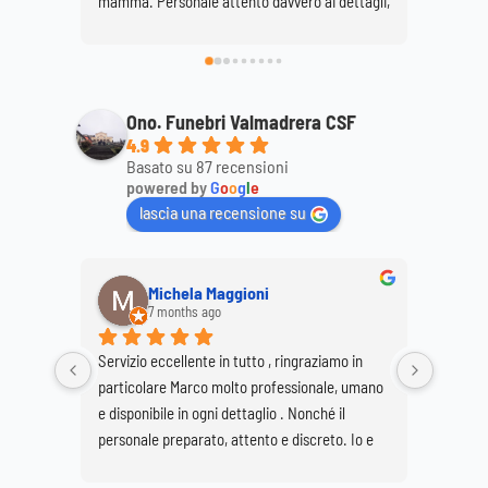
mamma. Personale attento davvero ai dettagli, 
super consigliato...discreto e professionale. 
Daniela e Giovanna Bonaiti.
Ono. Funebri Valmadrera CSF
4.9
Basato su 87 recensioni
powered by
G
o
o
g
l
e
lascia una recensione su
Michela Maggioni
An
7 months ago
a y
Servizio eccellente in tutto , ringraziamo in 
Ringrazio, 
particolare Marco molto professionale, umano 
Marco e tut
e disponibile in ogni dettaglio . Nonché il 
per realizz
personale preparato, attento e discreto. Io e 
Buzzetti. P
mia sorella Giovanna siamo molto soddisfatte 
grave perdi