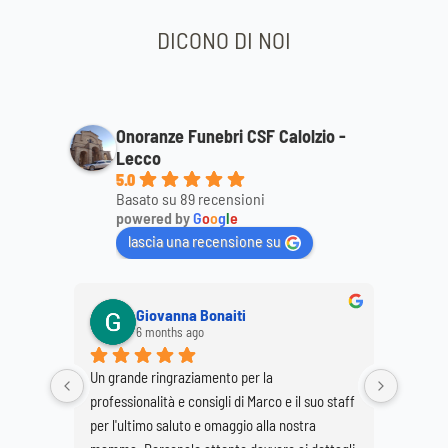
DICONO DI NOI
Onoranze Funebri CSF Calolzio -
Lecco
5.0
Basato su 89 recensioni
powered by
G
o
o
g
l
e
lascia una recensione su
Giovanna Bonaiti
Anto
6 months ago
8 mon
Un grande ringraziamento per la 
Ringrazio il S
professionalità e consigli di Marco e il suo staff 
la cortesia de
per l'ultimo saluto e omaggio alla nostra 
mio marito Gi