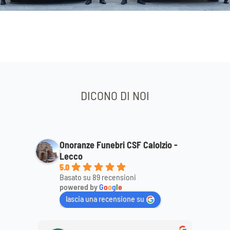
DICONO DI NOI
Onoranze Funebri CSF Calolzio -
Lecco
5.0
Basato su 89 recensioni
powered by
G
o
o
g
l
e
lascia una recensione su