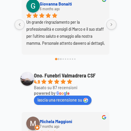
Giovanna Bonaiti
6 months ago
Un grande ringraziamento per la 
Ringrazi
professionalità e consigli di Marco e il suo staff 
la corte
per l'ultimo saluto e omaggio alla nostra 
mio mar
mamma. Personale attento davvero ai dettagli, 
super consigliato...discreto e professionale. 
Daniela e Giovanna Bonaiti.
Ono. Funebri Valmadrera CSF
4.9
Basato su 87 recensioni
powered by
G
o
o
g
l
e
lascia una recensione su
Michela Maggioni
7 months ago