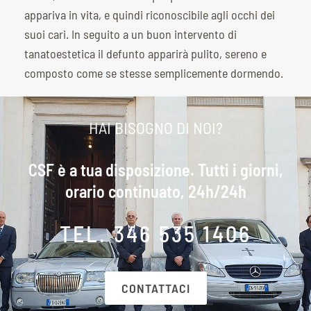
appariva in vita, e quindi riconoscibile agli occhi dei
suoi cari. In seguito a un buon intervento di
tanatoestetica il defunto apparirà pulito, sereno e
composto come se stesse semplicemente dormendo.
HAI BISOGNO DI NOI?
CSF è a tua disposizione. Tutti i giorni,
orario continuato, 24h/24h
TEL. 346 535 1406
CONTATTACI