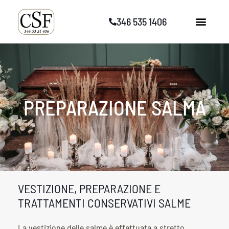
Vai
346 535 1406
al
contenuto
PREPARAZIONE SALMA
VESTIZIONE, PREPARAZIONE E
TRATTAMENTI CONSERVATIVI SALME
La vestizione delle salme è effettuata a stretto