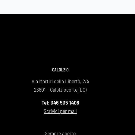
ascoltare e ad aiutarmi in ogni fase 
dell'organizzazione del funerale. Dal primo 
contatto fino al giorno della cerimonia mi sono  
sentito accompagnato con empatia e 
professionalità. Un grazie di cuore a tutto lo 
staff per la gentilezza, rispetto e serietà 
dimostrata. Consiglio vivamente questa 
agenzia a chiunque abbia bisogno di un servizio 
funebre affidabile e umano. Grazie di cuore 
CALOLZIO
Maurizio.
Via Martiri della Libertà, 2/A
23801 – Calolziocorte (LC)
Tel: 346 535 1406
Scrivici per mail
Sempre aperto