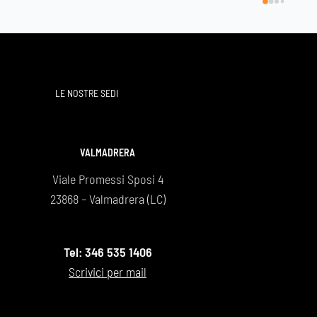
ha esitato a soddisfare le varie rich
miei genitori mi avevano lasciato  in
loro dipartita . Molto cortesi anche i
collaboratori.
Grazie di cuore Marco
LE NOSTRE SEDI
VALMADRERA
Viale Promessi Sposi 4
23868 – Valmadrera (LC)
Tel: 346 535 1406
Scrivici per mail