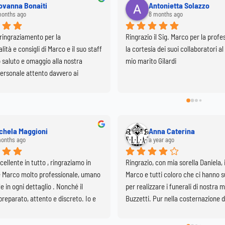
ssica Colombo
Anto Colombo
ear ago
a year ago
primere la mia gratitudine per la 
Ho perso il mio adorato papa’mi son
lità e soprattuto per la discreione 
alla CSF x l’ultimo saluto nonostant
to cosi difficile. Gentili, rispettosi 
dolore devo ringraziare la profession
l’umanita’ …
nica Canali
Ornella Isacchi
ear ago
a year ago
nto molto triste Marco è stato 
Ho perso entrambi i miei genitori nel
ensivo e gentile il suo servizio è 
giorni l’uno dall’altro e ho trovato i
lente così come il suo staff molto 
agenzia di pompe funebri molta uma
razie
Marco è una persona molto disponib
a soddisfare le diverse volontà dei d
merito alla cerimonia di commiato , 