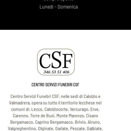
Lunedì – Domenica
CENTRO SERVIZI FUNEBRI CSF
Centro Servizi Funebri CSF, nelle sedi di Calolzio e
Valmadrera, opera su tutto il territorio lecchese nei
comuni di: Lecco, Calolziocorte, Vercurago, Erve,
Carenno, Torre de Busi, Monte Marenzo, Cisano
Bergamasco, Caprino Bergamasco, Brivio, Airuno,
Valgreghentino, Olginate, Garlate, Pescate, Galbiate,