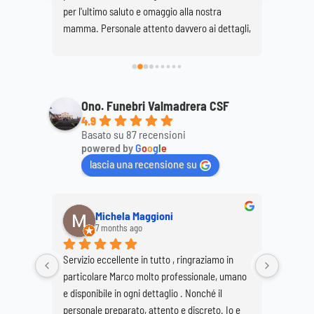
 
mio marito Gilardi
dimostr
ttagli, 
mamma
ale. 
Ono. Funebri Valmadrera CSF
4.9
Basato su 87 recensioni
powered by
G
o
o
g
l
e
lascia una recensione su
Anna Caterina
a year ago
 in 
Ringrazio, con mia sorella Daniela, il signor 
In un m
 umano 
Marco e tutti coloro che ci hanno supportato 
CANALI 
 
per realizzare i funerali di nostra madre, Elvira 
nell'age
 Io e 
Buzzetti. Pur nella costernazione di una così 
Valmadr