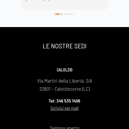
fatte 
grave perdita è stato di conforto onorarla nella 
profess
l 
Basilica di Lecco vestita di fiori bianchi.
rispetto
è 
ascoltar
e la 
dell'org
contatto
sentito
LE NOSTRE SEDI
professi
staff pe
dimostr
agenzia
CALOLZIO
funebre
Via Martiri della Libertà, 2/A
Maurizi
23801 – Calolziocorte (LC)
Tel: 346 535 1406
Scrivici per mail
Sempre aperto