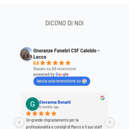
DICONO DI NOI
Onoranze Funebri CSF Calolzio -
Lecco
5.0
Basato su 89 recensioni
powered by
G
o
o
g
l
e
lascia una recensione su
Antonietta Solazzo
8 months ago
Ringrazio il Sig. Marco per la professionalità e 
Ringrazi
o staff 
la cortesia dei suoi collaboratori al funerale di 
per la p