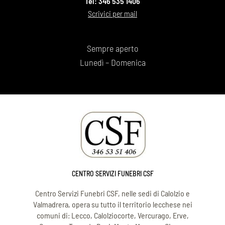
Tel: 346 535 1406
Scrivici per mail
Sempre aperto
Lunedì – Domenica
CENTRO SERVIZI FUNEBRI CSF
Centro Servizi Funebri CSF, nelle sedi di Calolzio e
Valmadrera, opera su tutto il territorio lecchese nei
comuni di: Lecco, Calolziocorte, Vercurago, Erve,