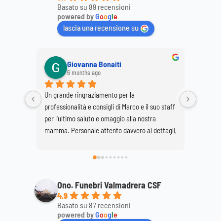
Basato su 89 recensioni
powered by
G
o
o
g
l
e
lascia una recensione su
Giovanna Bonaiti
6 months ago
Un grande ringraziamento per la 
Ringrazi
professionalità e consigli di Marco e il suo staff 
la corte
per l'ultimo saluto e omaggio alla nostra 
mio mar
mamma. Personale attento davvero ai dettagli, 
super consigliato...discreto e professionale. 
Daniela e Giovanna Bonaiti.
Ono. Funebri Valmadrera CSF
4.9
Basato su 87 recensioni
powered by
G
o
o
g
l
e