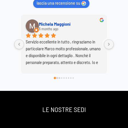
lascia una recensione su
Michela Maggioni
6 months ago
Servizio eccellente in tutto , ringraziamo in 
Ringrazi
particolare Marco molto professionale, umano 
Marco e
e disponibile in ogni dettaglio . Nonché il 
per real
personale preparato, attento e discreto. Io e 
Buzzetti
mia sorella Giovanna siamo molto soddisfatte 
grave pe
di avervi scelto e così facendo onorato al 
Basilica
meglio la nostra grande mamma che si è 
spenta a 89 anni ma che sarà per sempre la 
nostra roccia .
Un grazie infinito
LE NOSTRE SEDI
Daniela e Giovanna Bonaiti