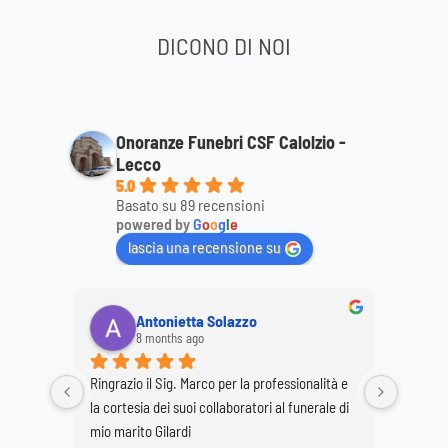
DICONO DI NOI
Onoranze Funebri CSF Calolzio -
Lecco
5.0
Basato su 89 recensioni
powered by
G
o
o
g
l
e
lascia una recensione su
Antonietta Solazzo
8 months ago
Ringrazio il Sig. Marco per la professionalità e 
Ringrazi
o staff 
la cortesia dei suoi collaboratori al funerale di 
per la p
 
mio marito Gilardi
dimostr