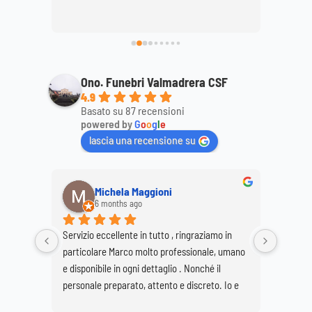
ttagli, 
mamma
ale. 
Ono. Funebri Valmadrera CSF
4.9
Basato su 87 recensioni
powered by
G
o
o
g
l
e
lascia una recensione su
Michela Maggioni
6 months ago
Servizio eccellente in tutto , ringraziamo in 
Ringrazi
particolare Marco molto professionale, umano 
Marco e
e disponibile in ogni dettaglio . Nonché il 
per real
personale preparato, attento e discreto. Io e 
Buzzetti
mia sorella Giovanna siamo molto soddisfatte 
grave pe