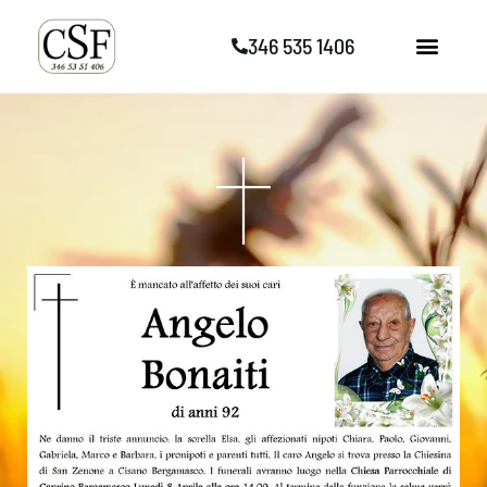
Vai
346 535 1406
al
contenuto