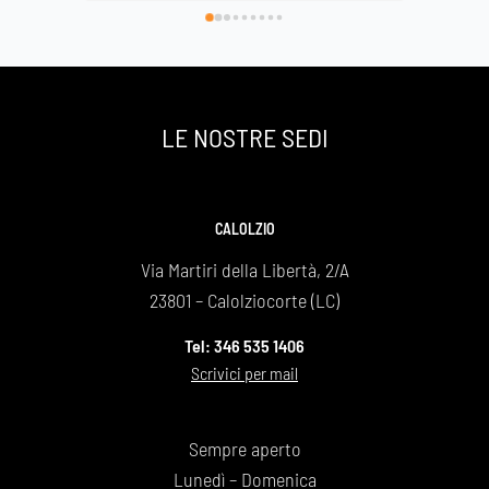
di avervi scelto e così facendo onorato al 
Basilica
meglio la nostra grande mamma che si è 
spenta a 89 anni ma che sarà per sempre la 
nostra roccia .
Un grazie infinito
LE NOSTRE SEDI
Daniela e Giovanna Bonaiti
CALOLZIO
Via Martiri della Libertà, 2/A
23801 – Calolziocorte (LC)
Tel: 346 535 1406
Scrivici per mail
Sempre aperto
Lunedì – Domenica