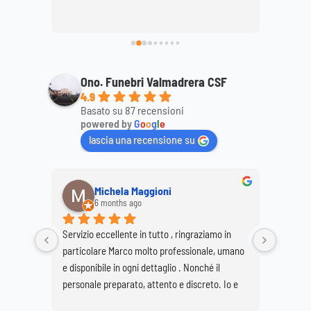
ttagli, 
mamma
ale. 
Ono. Funebri Valmadrera CSF
4.9
Basato su 87 recensioni
powered by
G
o
o
g
l
e
lascia una recensione su
Michela Maggioni
6 months ago
Servizio eccellente in tutto , ringraziamo in 
Ringrazi
particolare Marco molto professionale, umano 
Marco e
e disponibile in ogni dettaglio . Nonché il 
per real
personale preparato, attento e discreto. Io e 
Buzzetti
mia sorella Giovanna siamo molto soddisfatte 
grave pe