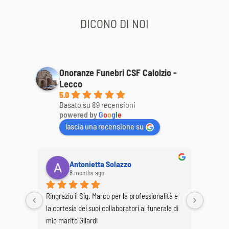
DICONO DI NOI
Onoranze Funebri CSF Calolzio -
Lecco
5.0
Basato su 89 recensioni
powered by
G
o
o
g
l
e
lascia una recensione su
Antonietta Solazzo
8 months ago
Ringrazio il Sig. Marco per la professionalità e 
Ringrazi
o staff 
la cortesia dei suoi collaboratori al funerale di 
per la p
 
mio marito Gilardi
dimostr