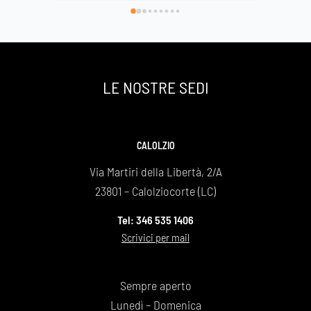
di avervi scelto e così facendo onorato al 
Basilica
meglio la nostra grande mamma che si è 
spenta a 89 anni ma che sarà per sempre la 
nostra roccia .
Un grazie infinito
LE NOSTRE SEDI
Daniela e Giovanna Bonaiti
CALOLZIO
Via Martiri della Libertà, 2/A
23801 – Calolziocorte (LC)
Tel: 346 535 1406
Scrivici per mail
Sempre aperto
Lunedì – Domenica