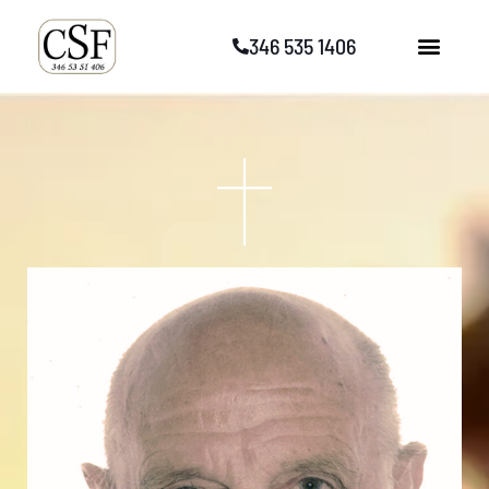
Vai
346 535 1406
al
contenuto