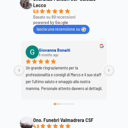
Lecco
5.0
Basato su 89 recensioni
powered by
G
o
o
g
l
e
lascia una recensione su
Giovanna Bonaiti
6 months ago
Un grande ringraziamento per la 
Ringrazio
professionalità e consigli di Marco e il suo staff 
la cortes
per l'ultimo saluto e omaggio alla nostra 
mio marit
mamma. Personale attento davvero ai dettagli, 
super consigliato...discreto e professionale. 
Daniela e Giovanna Bonaiti.
Ono. Funebri Valmadrera CSF
4.9