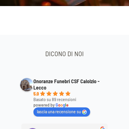
DICONO DI NOI
Onoranze Funebri CSF Calolzio -
Lecco
5.0
Basato su 89 recensioni
powered by
G
o
o
g
l
e
lascia una recensione su