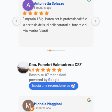
Antonietta Solazzo
8 months ago
Ringrazio il Sig. Marco per la professionalità e 
Ringrazi
o staff 
la cortesia dei suoi collaboratori al funerale di 
per la p
 
mio marito Gilardi
dimostr
ttagli, 
mamma
ale. 
Ono. Funebri Valmadrera CSF
4.9
Basato su 87 recensioni
powered by
G
o
o
g
l
e
lascia una recensione su
Michela Maggioni
7 months ago