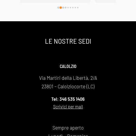
facendo onorato al 
Basilica di Lecco vestita di fiori bianchi.
e mamma che si è 
e sarà per sempre la 
LE NOSTRE SEDI
aiti
CALOLZIO
Via Martiri della Libertà, 2/A
23801 – Calolziocorte (LC)
Tel: 346 535 1406
Scrivici per mail
Sempre aperto