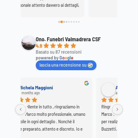
avvero ai dettagli, 
 e professionale. 
Ono. Funebri Valmadrera CSF
4.9
Basato su 87 recensioni
powered by
G
o
o
g
l
e
lascia una recensione su
ioni
Anna Caterina
a year ago
utto , ringraziamo in 
Ringrazio, con mia sorella Daniela, il signor 
o professionale, umano 
Marco e tutti coloro che ci hanno supportato 
taglio . Nonché il 
per realizzare i funerali di nostra madre, Elvira 
tento e discreto. Io e 
Buzzetti. Pur nella costernazione di una così 
iamo molto soddisfatte 
grave perdita è stato di conforto onorarla nella