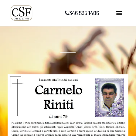
Vai
346 535 1406
al
contenuto