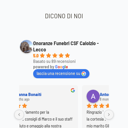
DICONO DI NOI
Onoranze Funebri CSF Calolzio -
Lecco
5.0
Basato su 89 recensioni
powered by
G
o
o
g
l
e
lascia una recensione su
i
Antonietta Solazzo
8 months ago
r la 
Ringrazio il Sig. Marco per la professionalità e 
 Marco e il suo staff 
la cortesia dei suoi collaboratori al funerale di 
o alla nostra 
mio marito Gilardi