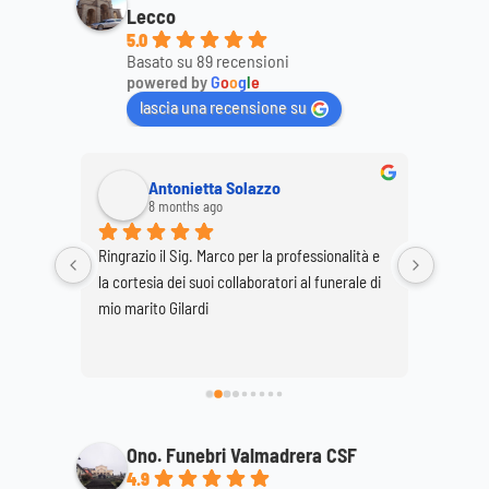
Lecco
5.0
Basato su 89 recensioni
powered by
G
o
o
g
l
e
lascia una recensione su
Antonietta Solazzo
8 months ago
Ringrazio il Sig. Marco per la professionalità e 
Ringrazi
o staff 
la cortesia dei suoi collaboratori al funerale di 
per la p
 
mio marito Gilardi
dimostr
ttagli, 
mamma
ale. 
Ono. Funebri Valmadrera CSF
4.9