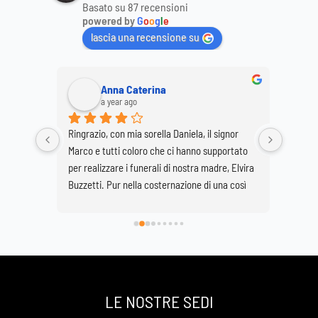
Basato su 87 recensioni
powered by
G
o
o
g
l
e
lascia una recensione su
Anna Caterina
a year ago
 in 
Ringrazio, con mia sorella Daniela, il signor 
In un m
 umano 
Marco e tutti coloro che ci hanno supportato 
CANALI 
 
per realizzare i funerali di nostra madre, Elvira 
nell'age
 Io e 
Buzzetti. Pur nella costernazione di una così 
Valmadr
fatte 
grave perdita è stato di conforto onorarla nella 
profess
l 
Basilica di Lecco vestita di fiori bianchi.
rispetto
è 
ascoltar
e la 
dell'org
contatto
sentito
LE NOSTRE SEDI
professi