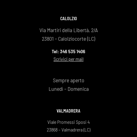
staff pe
dimostr
agenzia
CALOLZIO
funebre
Via Martiri della Libertà, 2/A
Maurizi
23801 – Calolziocorte (LC)
Tel: 346 535 1406
Scrivici per mail
Sempre aperto
Lunedì – Domenica
VALMADRERA
Viale Promessi Sposi 4
23868 – Valmadrera (LC)