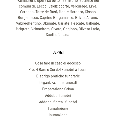
Valmadrera, opera su tutto il territorio lecchese nei
comuni di: Lecco, Calolziocorte, Vercurago, Erve,
Carenno, Torre de Busi, Monte Marenzo, Cisano
Bergamasco, Caprino Bergamasco, Brivio, Airuno,
Valgreghentino, Olginate, Garlate, Pescate, Galbiate,
Malgrate, Valmadrera, Civate, Oggiono, Oliveto Lario,
Suello, Cesana.
SERVIZI
Cosa fare in caso di decesso
Prezzi Bare e Servizi Funebri a Lecco
Disbrigo pratiche funerarie
Organizzazione funerali
Preparazione Salma
Addobbi funebri
Addobbi floreali funebri
Tumulazione
Inumazione