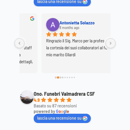
lascia una recensione su
Antonietta Solazzo
8 months ago
Ringrazio il Sig. Marco per la professionalità e 
Ringrazi
o staff 
la cortesia dei suoi collaboratori al funerale di 
per la p
 
mio marito Gilardi
dimostr
ttagli, 
mamma
ale. 
Ono. Funebri Valmadrera CSF
4.9
Basato su 87 recensioni
powered by
G
o
o
g
l
e
lascia una recensione su