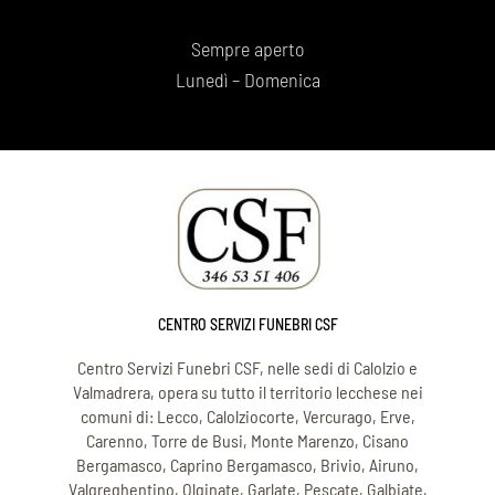
Sempre aperto
Lunedì – Domenica
CENTRO SERVIZI FUNEBRI CSF
Centro Servizi Funebri CSF, nelle sedi di Calolzio e
Valmadrera, opera su tutto il territorio lecchese nei
comuni di: Lecco, Calolziocorte, Vercurago, Erve,
Carenno, Torre de Busi, Monte Marenzo, Cisano
Bergamasco, Caprino Bergamasco, Brivio, Airuno,
Valgreghentino, Olginate, Garlate, Pescate, Galbiate,