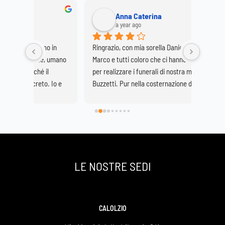
Anna Caterina
a year ago
 in 
Ringrazio, con mia sorella Daniela, il signor 
In un m
 umano 
Marco e tutti coloro che ci hanno supportato 
CANALI 
 
per realizzare i funerali di nostra madre, Elvira 
nell'age
 Io e 
Buzzetti. Pur nella costernazione di una così 
Valmadr
fatte 
grave perdita è stato di conforto onorarla nella 
profess
l 
Basilica di Lecco vestita di fiori bianchi.
rispetto
è 
ascoltar
e la 
dell'org
contatto
sentito
LE NOSTRE SEDI
professi
staff pe
dimostr
agenzia
CALOLZIO
funebre