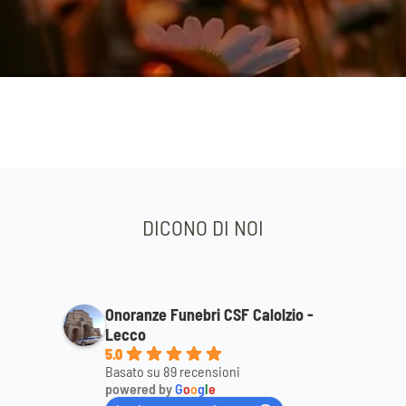
DICONO DI NOI
Onoranze Funebri CSF Calolzio -
Lecco
5.0
Basato su 89 recensioni
powered by
G
o
o
g
l
e