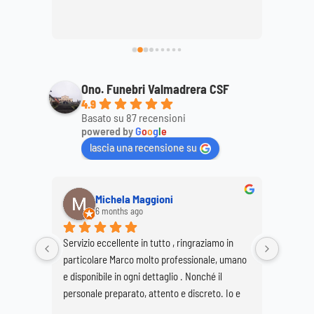
ttagli, 
mamma
ale. 
Ono. Funebri Valmadrera CSF
4.9
Basato su 87 recensioni
powered by
G
o
o
g
l
e
lascia una recensione su
Michela Maggioni
6 months ago
Servizio eccellente in tutto , ringraziamo in 
Ringrazi
particolare Marco molto professionale, umano 
Marco e
e disponibile in ogni dettaglio . Nonché il 
per real
personale preparato, attento e discreto. Io e 
Buzzetti
mia sorella Giovanna siamo molto soddisfatte 
grave pe