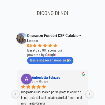
DICONO DI NOI
Onoranze Funebri CSF Calolzio -
Lecco
5.0
Basato su 89 recensioni
powered by
G
o
o
g
l
e
lascia una recensione su
Antonietta Solazzo
8 months ago
Ringrazio il Sig. Marco per la professionalità e 
Ringrazi
o staff 
la cortesia dei suoi collaboratori al funerale di 
per la p
 
mio marito Gilardi
dimostr