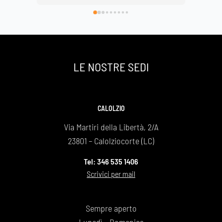
di avervi scelto e così facendo onorato al 
Basilica
meglio la nostra grande mamma che si è 
spenta a 89 anni ma che sarà per sempre la 
nostra roccia .
Un grazie infinito
LE NOSTRE SEDI
Daniela e Giovanna Bonaiti
CALOLZIO
Via Martiri della Libertà, 2/A
23801 – Calolziocorte (LC)
Tel: 346 535 1406
Scrivici per mail
Sempre aperto