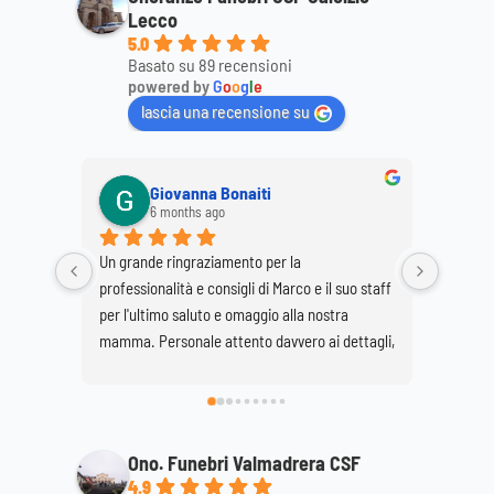
Lecco
5.0
Basato su 89 recensioni
powered by
G
o
o
g
l
e
lascia una recensione su
Giovanna Bonaiti
An
6 months ago
8 
Un grande ringraziamento per la 
Ringrazio i
professionalità e consigli di Marco e il suo staff 
la cortesia
per l'ultimo saluto e omaggio alla nostra 
mio marito 
mamma. Personale attento davvero ai dettagli, 
super consigliato...discreto e professionale. 
Daniela e Giovanna Bonaiti.
Ono. Funebri Valmadrera CSF
4.9