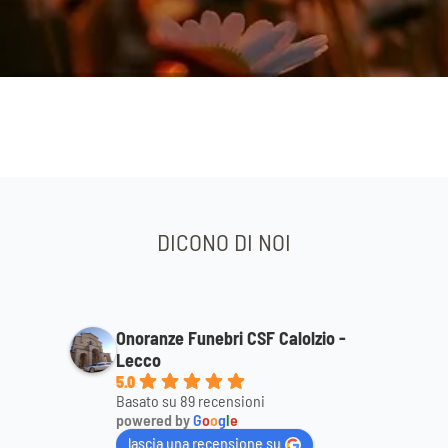
DICONO DI NOI
Onoranze Funebri CSF Calolzio -
Lecco
5.0
Basato su 89 recensioni
powered by
G
o
o
g
l
e
lascia una recensione su