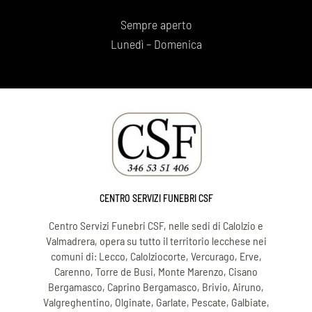
Sempre aperto
Lunedì – Domenica
CENTRO SERVIZI FUNEBRI CSF
Centro Servizi Funebri CSF, nelle sedi di Calolzio e
Valmadrera, opera su tutto il territorio lecchese nei
comuni di: Lecco, Calolziocorte, Vercurago, Erve,
Carenno, Torre de Busi, Monte Marenzo, Cisano
Bergamasco, Caprino Bergamasco, Brivio, Airuno,
Valgreghentino, Olginate, Garlate, Pescate, Galbiate,