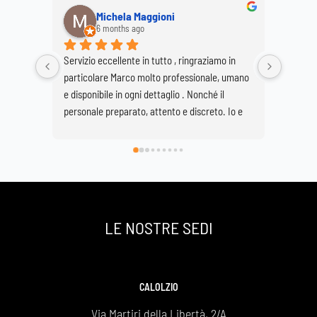
Michela Maggioni
6 months ago
Servizio eccellente in tutto , ringraziamo in 
Ringrazi
particolare Marco molto professionale, umano 
Marco e
e disponibile in ogni dettaglio . Nonché il 
per real
personale preparato, attento e discreto. Io e 
Buzzetti
mia sorella Giovanna siamo molto soddisfatte 
grave pe
di avervi scelto e così facendo onorato al 
Basilica
meglio la nostra grande mamma che si è 
spenta a 89 anni ma che sarà per sempre la 
nostra roccia .
Un grazie infinito
LE NOSTRE SEDI
Daniela e Giovanna Bonaiti
CALOLZIO
Via Martiri della Libertà, 2/A