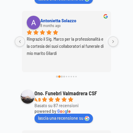
Antonietta Solazzo
8 months ago
Ringrazio il Sig. Marco per la professionalità e 
Ringrazi
o staff 
la cortesia dei suoi collaboratori al funerale di 
per la p
 
mio marito Gilardi
dimostr
ttagli, 
mamma
ale. 
Ono. Funebri Valmadrera CSF
4.9
Basato su 87 recensioni
powered by
G
o
o
g
l
e
lascia una recensione su