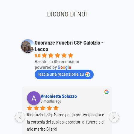
DICONO DI NOI
Onoranze Funebri CSF Calolzio -
Lecco
5.0
Basato su 89 recensioni
powered by
G
o
o
g
l
e
lascia una recensione su
Antonietta Solazzo
8 months ago
Ringrazio il Sig. Marco per la professionalità e 
Ringrazi
o staff 
la cortesia dei suoi collaboratori al funerale di 
per la p
 
mio marito Gilardi
dimostr