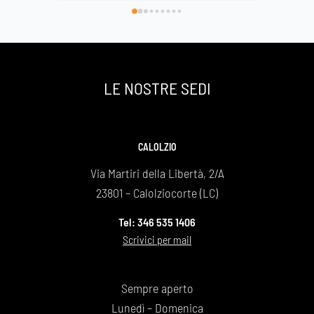
di avervi scelto e così facendo onorato al 
Basilica
meglio la nostra grande mamma che si è 
spenta a 89 anni ma che sarà per sempre la 
nostra roccia .
Un grazie infinito
LE NOSTRE SEDI
Daniela e Giovanna Bonaiti
CALOLZIO
Via Martiri della Libertà, 2/A
23801 – Calolziocorte (LC)
Tel: 346 535 1406
Scrivici per mail
Sempre aperto
Lunedì – Domenica