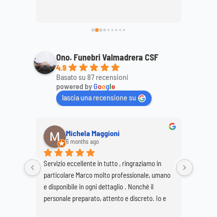
ttagli, 
mamma
ale. 
Ono. Funebri Valmadrera CSF
4.9
Basato su 87 recensioni
powered by
G
o
o
g
l
e
lascia una recensione su
Michela Maggioni
6 months ago
Servizio eccellente in tutto , ringraziamo in 
Ringrazi
particolare Marco molto professionale, umano 
Marco e
e disponibile in ogni dettaglio . Nonché il 
per real
personale preparato, attento e discreto. Io e 
Buzzetti
mia sorella Giovanna siamo molto soddisfatte 
grave pe