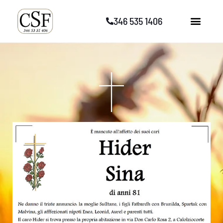
Vai
346 535 1406
al
contenuto