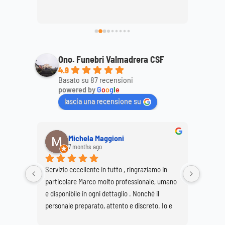
ttagli, 
mamma
ale. 
Ono. Funebri Valmadrera CSF
4.9
Basato su 87 recensioni
powered by
G
o
o
g
l
e
lascia una recensione su
Michela Maggioni
Anna Caterina
7 months ago
a year ago
o eccellente in tutto , ringraziamo in 
Ringrazio, con mia sorella Daniel
olare Marco molto professionale, umano 
Marco e tutti coloro che ci ha
nibile in ogni dettaglio . Nonché il 
per realizzare i funerali di nost
le preparato, attento e discreto. Io e 
Buzzetti. Pur nella costernazio
rella Giovanna siamo molto soddisfatte 
grave perdita è stato di confort