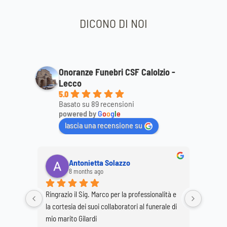
DICONO DI NOI
Onoranze Funebri CSF Calolzio -
Lecco
5.0
Basato su 89 recensioni
powered by
G
o
o
g
l
e
lascia una recensione su
Antonietta Solazzo
8 months ago
Ringrazio il Sig. Marco per la professionalità e 
Ringrazi
o staff 
la cortesia dei suoi collaboratori al funerale di 
per la p
 
mio marito Gilardi
dimostr