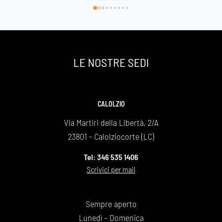
vi scelto e così facendo onorato al 
Basilica di Lecco vestita di fior
 la nostra grande mamma che si è 
 a 89 anni ma che sarà per sempre la 
roccia .
ie infinito
LE NOSTRE SEDI
a e Giovanna Bonaiti
CALOLZIO
Via Martiri della Libertà, 2/A
23801 – Calolziocorte (LC)
Tel: 346 535 1406
Scrivici per mail
Sempre aperto
Lunedì – Domenica