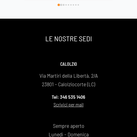
di avervi scelto e così facendo onorato al 
Basilica
meglio la nostra grande mamma che si è 
spenta a 89 anni ma che sarà per sempre la 
nostra roccia .
Un grazie infinito
LE NOSTRE SEDI
Daniela e Giovanna Bonaiti
CALOLZIO
Via Martiri della Libertà, 2/A
23801 – Calolziocorte (LC)
Tel: 346 535 1406
Scrivici per mail
Sempre aperto
Lunedì – Domenica