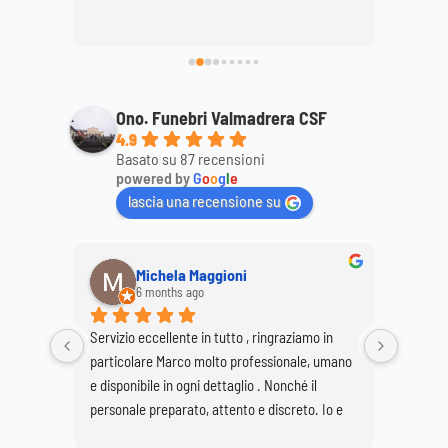
ttagli, 
mamma
ale. 
Ono. Funebri Valmadrera CSF
4.9
Basato su 87 recensioni
powered by
G
o
o
g
l
e
lascia una recensione su
Michela Maggioni
6 months ago
Servizio eccellente in tutto , ringraziamo in 
Ringrazi
particolare Marco molto professionale, umano 
Marco e
e disponibile in ogni dettaglio . Nonché il 
per real
personale preparato, attento e discreto. Io e 
Buzzetti
mia sorella Giovanna siamo molto soddisfatte 
grave pe