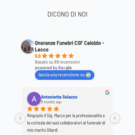
DICONO DI NOI
Onoranze Funebri CSF Calolzio -
Lecco
5.0
Basato su 89 recensioni
powered by
G
o
o
g
l
e
lascia una recensione su
Antonietta Solazzo
8 months ago
Ringrazio il Sig. Marco per la professionalità e 
Ringrazi
o staff 
la cortesia dei suoi collaboratori al funerale di 
per la p
 
mio marito Gilardi
dimostr