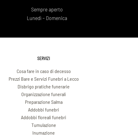
Sempre aperto
Lunedì – Domenica
SERVIZI
Cosa fare in caso di decesso
Prezzi Bare e Servizi Funebri a Lecco
Disbrigo pratiche funerarie
Organizzazione funerali
Preparazione Salma
Addobbi funebri
Addobbi floreali funebri
Tumulazione
Inumazione