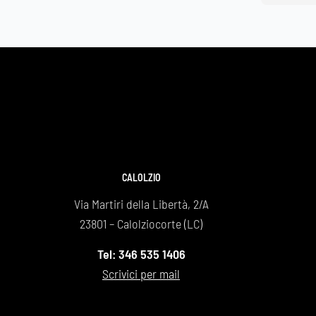
rispettoso, discreto, disponibile, pronto ad 
ascoltare e ad aiutarmi in ogni fase 
dell'organizzazione del funerale. Dal primo 
contatto fino al giorno della cerimonia mi sono  
sentito accompagnato con empatia e 
professionalità. Un grazie di cuore a tutto lo 
staff per la gentilezza, rispetto e serietà 
dimostrata. Consiglio vivamente questa 
agenzia a chiunque abbia bisogno di un servizio 
funebre affidabile e umano. Grazie di cuore 
CALOLZIO
Maurizio.
Via Martiri della Libertà, 2/A
23801 – Calolziocorte (LC)
Tel: 346 535 1406
Scrivici per mail