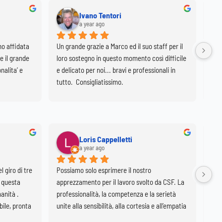
Ivano Tentori
a year ago
o affidata 
Un grande grazie a Marco ed il suo staff per il 
Marc
e il grande 
loro sostegno in questo momento così difficile 
fami
alita’ e 
e delicato per noi... bravi e professionali in 
uma
tutto.  Consigliatissimo.
par
di t
Con
Loris Cappelletti
a year ago
 giro di tre 
Possiamo solo esprimere il nostro 
Ho 
n questa 
apprezzamento per il lavoro svolto da CSF. La 
mag
nità . 
professionalità, la competenza e la serietà 
pers
ile, pronta 
unite alla sensibilità, alla cortesia e all’empatia 
cam
efunti in 
dimostrate hanno aiutato la nostra famiglia ad 