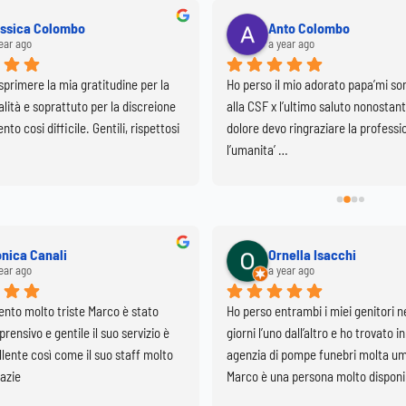
ssica Colombo
Anto Colombo
ear ago
a year ago
primere la mia gratitudine per la 
Ho perso il mio adorato papa’mi son
lità e soprattuto per la discreione 
alla CSF x l’ultimo saluto nonostant
to cosi difficile. Gentili, rispettosi 
dolore devo ringraziare la profession
l’umanita’ …
nica Canali
Ornella Isacchi
ear ago
a year ago
nto molto triste Marco è stato 
Ho perso entrambi i miei genitori nel
ensivo e gentile il suo servizio è 
giorni l’uno dall’altro e ho trovato i
lente così come il suo staff molto 
agenzia di pompe funebri molta uma
razie
Marco è una persona molto disponib
a soddisfare le diverse volontà dei d