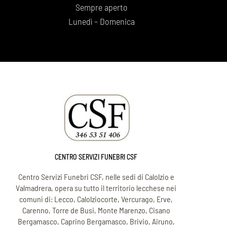
Sempre aperto
Lunedì – Domenica
CENTRO SERVIZI FUNEBRI CSF
Centro Servizi Funebri CSF, nelle sedi di Calolzio e
Valmadrera, opera su tutto il territorio lecchese nei
comuni di: Lecco, Calolziocorte, Vercurago, Erve,
Carenno, Torre de Busi, Monte Marenzo, Cisano
Bergamasco, Caprino Bergamasco, Brivio, Airuno,