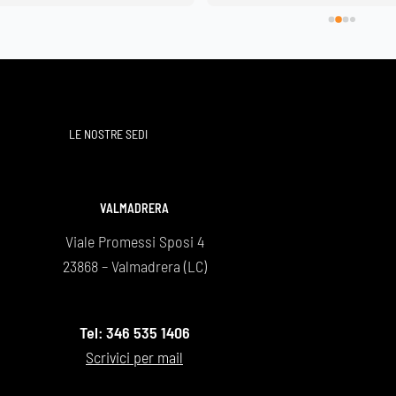
merito alla cerimonia di commiato , 
ha esitato a soddisfare le varie rich
miei genitori mi avevano lasciato  in
loro dipartita . Molto cortesi anche i
collaboratori.
Grazie di cuore Marco
LE NOSTRE SEDI
VALMADRERA
Viale Promessi Sposi 4
23868 – Valmadrera (LC)
Tel: 346 535 1406
Scrivici per mail