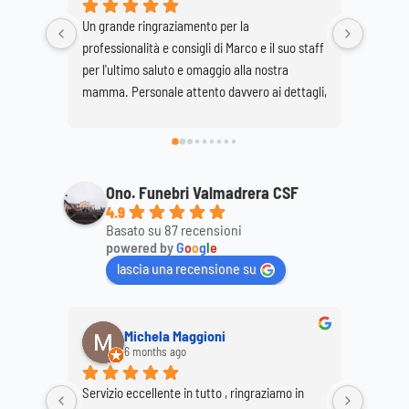
Un grande ringraziamento per la 
Ringrazi
professionalità e consigli di Marco e il suo staff 
la corte
per l'ultimo saluto e omaggio alla nostra 
mio mar
mamma. Personale attento davvero ai dettagli, 
super consigliato...discreto e professionale. 
Daniela e Giovanna Bonaiti.
Ono. Funebri Valmadrera CSF
4.9
Basato su 87 recensioni
powered by
G
o
o
g
l
e
lascia una recensione su
Michela Maggioni
6 months ago
Servizio eccellente in tutto , ringraziamo in 
Ringrazi