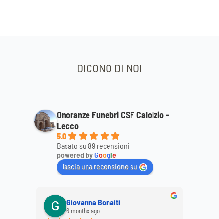
DICONO DI NOI
Onoranze Funebri CSF Calolzio -
Lecco
5.0
Basato su 89 recensioni
powered by
G
o
o
g
l
e
lascia una recensione su
Giovanna Bonaiti
6 months ago