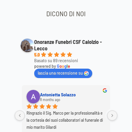
DICONO DI NOI
Onoranze Funebri CSF Calolzio -
Lecco
5.0
Basato su 89 recensioni
powered by
G
o
o
g
l
e
lascia una recensione su
Antonietta Solazzo
8 months ago
Ringrazio il Sig. Marco per la professionalità e 
Ringrazi
o staff 
la cortesia dei suoi collaboratori al funerale di 
per la p
 
mio marito Gilardi
dimostr