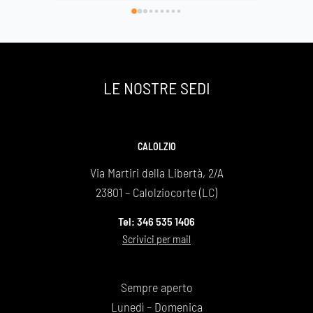
di avervi scelto e così facendo onorato al 
Basilica
meglio la nostra grande mamma che si è 
spenta a 89 anni ma che sarà per sempre la 
nostra roccia .
Un grazie infinito
LE NOSTRE SEDI
Daniela e Giovanna Bonaiti
CALOLZIO
Via Martiri della Libertà, 2/A
23801 – Calolziocorte (LC)
Tel: 346 535 1406
Scrivici per mail
Sempre aperto
Lunedì – Domenica