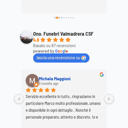
ttagli, 
mamma
ale. 
Ono. Funebri Valmadrera CSF
4.9
Basato su 87 recensioni
powered by
G
o
o
g
l
e
lascia una recensione su
Michela Maggioni
6 months ago
Servizio eccellente in tutto , ringraziamo in 
Ringrazi
particolare Marco molto professionale, umano 
Marco e
e disponibile in ogni dettaglio . Nonché il 
per real
personale preparato, attento e discreto. Io e 
Buzzetti
mia sorella Giovanna siamo molto soddisfatte 
grave pe