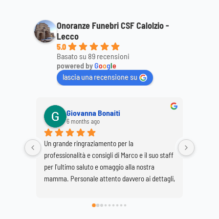
Onoranze Funebri CSF Calolzio -
Lecco
5.0
Basato su 89 recensioni
powered by
G
o
o
g
l
e
lascia una recensione su
Giovanna Bonaiti
6 months ago
Un grande ringraziamento per la 
Ringrazi
professionalità e consigli di Marco e il suo staff 
la corte
per l'ultimo saluto e omaggio alla nostra 
mio mar
mamma. Personale attento davvero ai dettagli, 
super consigliato...discreto e professionale. 
Daniela e Giovanna Bonaiti.