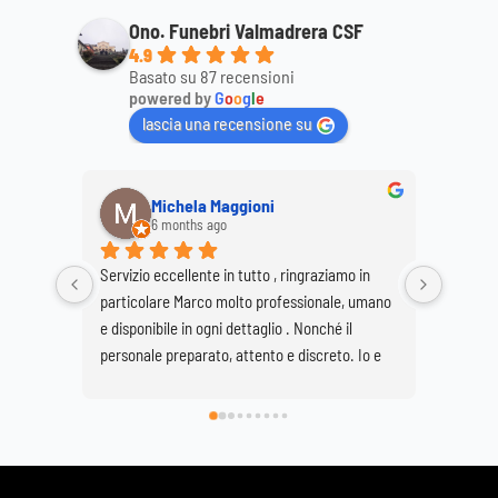
Ono. Funebri Valmadrera CSF
4.9
Basato su 87 recensioni
powered by
G
o
o
g
l
e
lascia una recensione su
Michela Maggioni
6 months ago
Servizio eccellente in tutto , ringraziamo in 
Ringrazi
particolare Marco molto professionale, umano 
Marco e
e disponibile in ogni dettaglio . Nonché il 
per real
personale preparato, attento e discreto. Io e 
Buzzetti
mia sorella Giovanna siamo molto soddisfatte 
grave pe
di avervi scelto e così facendo onorato al 
Basilica
meglio la nostra grande mamma che si è 
spenta a 89 anni ma che sarà per sempre la 
nostra roccia .