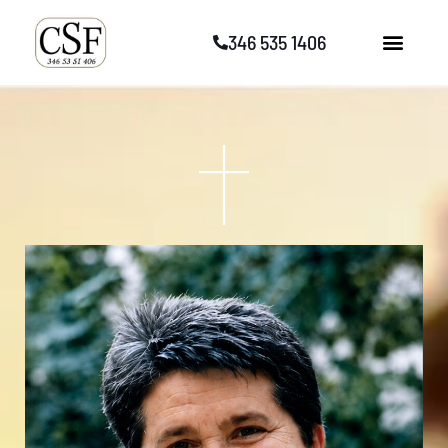
Vai
346 535 1406
al
contenuto