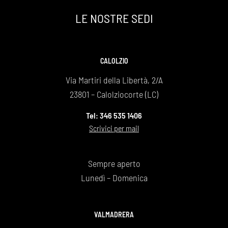
Un grazie infinito
LE NOSTRE SEDI
Daniela e Giovanna Bonaiti
CALOLZIO
Via Martiri della Libertà, 2/A
23801 – Calolziocorte (LC)
Tel: 346 535 1406
Scrivici per mail
Sempre aperto
Lunedì – Domenica
VALMADRERA