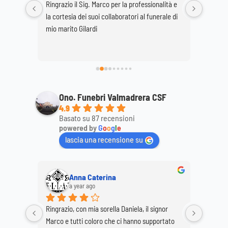
Ringrazio il Sig. Marco per la professionalità e 
Ringrazi
o staff 
la cortesia dei suoi collaboratori al funerale di 
per la p
 
mio marito Gilardi
dimostr
ttagli, 
mamma
ale. 
Ono. Funebri Valmadrera CSF
4.9
Basato su 87 recensioni
powered by
G
o
o
g
l
e
lascia una recensione su
Anna Caterina
a year ago
 in 
Ringrazio, con mia sorella Daniela, il signor 
In un m
 umano 
Marco e tutti coloro che ci hanno supportato 
CANALI 