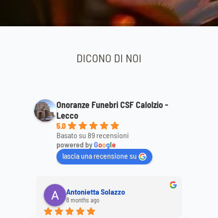
DICONO DI NOI
Onoranze Funebri CSF Calolzio -
Lecco
5.0
Basato su 89 recensioni
powered by
G
o
o
g
l
e
lascia una recensione su
Antonietta Solazzo
8 months ago