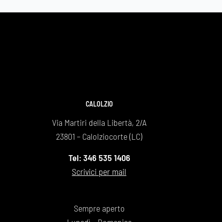
spenta a 8
nostra rocc
Un grazie i
Daniela e 
CALOLZIO
Via Martiri della Libertà, 2/A
23801 – Calolziocorte (LC)
Tel: 346 535 1406
Scrivici per mail
Sempre aperto