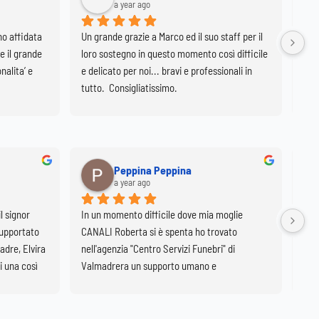
a year ago
o affidata 
Un grande grazie a Marco ed il suo staff per il 
Marc
e il grande 
loro sostegno in questo momento così difficile 
fami
alita’ e 
e delicato per noi... bravi e professionali in 
uma
tutto.  Consigliatissimo.
par
di t
Con
Peppina Peppina
a year ago
l signor 
In un momento difficile dove mia moglie 
In 
upportato 
CANALI Roberta si è spenta ho trovato 
molt
adre, Elvira 
nell'agenzia "Centro Servizi Funebri" di 
stat
 una così 
Valmadrera un supporto umano e 
dis
orarla nella 
professionale. Personale strettamente 
nchi.
rispettoso, discreto, disponibile, pronto ad 
ascoltare e ad aiutarmi in ogni fase 