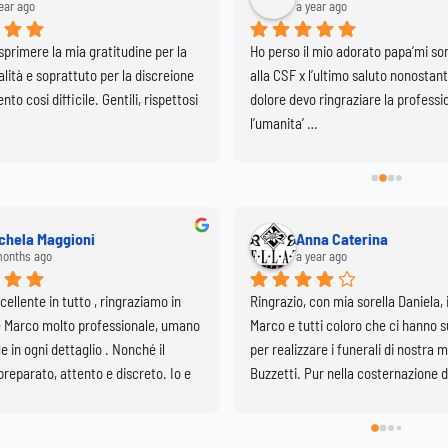
ear ago
a year ago
primere la mia gratitudine per la 
Ho perso il mio adorato papa’mi son
lità e soprattuto per la discreione 
alla CSF x l’ultimo saluto nonostant
to cosi difficile. Gentili, rispettosi 
dolore devo ringraziare la profession
l’umanita’ …
chela Maggioni
Anna Caterina
months ago
a year ago
cellente in tutto , ringraziamo in 
Ringrazio, con mia sorella Daniela, i
e Marco molto professionale, umano 
Marco e tutti coloro che ci hanno s
e in ogni dettaglio . Nonché il 
per realizzare i funerali di nostra m
reparato, attento e discreto. Io e 
Buzzetti. Pur nella costernazione di
a Giovanna siamo molto soddisfatte 
grave perdita è stato di conforto on
celto e così facendo onorato al 
Basilica di Lecco vestita di fiori bia
nostra grande mamma che si è 