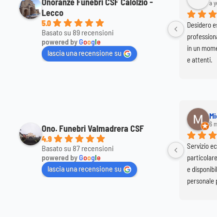
Onoranze Funebri CSF Calolzio -
9 months ago
a y
Lecco
5.0
à e 
Ringrazio di cuore Marco e i suoi collaboratori 
Desidero es
Basato su 89 recensioni
e di 
per la professionalità e la  gentilezza 
professiona
powered by
G
o
o
g
l
e
dimostrata in occasione del funerale di mia 
in un momen
lascia una recensione su
mamma.
e attenti.
Mi
6 
Ono. Funebri Valmadrera CSF
4.9
Servizio ec
Basato su 87 recensioni
powered by
G
o
o
g
l
e
particolar
lascia una recensione su
e disponibil
personale p
mia sorell
di avervi s
meglio la 