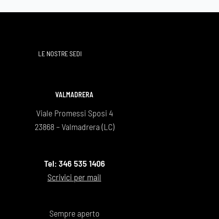
9 anni ma che sarà per sempre la 
ia .
nfinito
Giovanna Bonaiti
LE NOSTRE SEDI
VALMADRERA
Viale Promessi Sposi 4
23868 – Valmadrera (LC)
Tel: 346 535 1406
Scrivici per mail
Sempre aperto