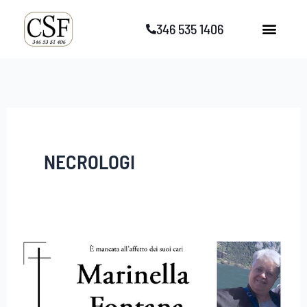
Vai
346 535 1406
al
contenuto
NECROLOGI
Marinella
Fontana