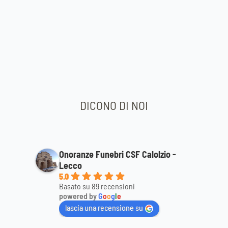
DICONO DI NOI
Onoranze Funebri CSF Calolzio -
Lecco
5.0
Basato su 89 recensioni
powered by
G
o
o
g
l
e
lascia una recensione su