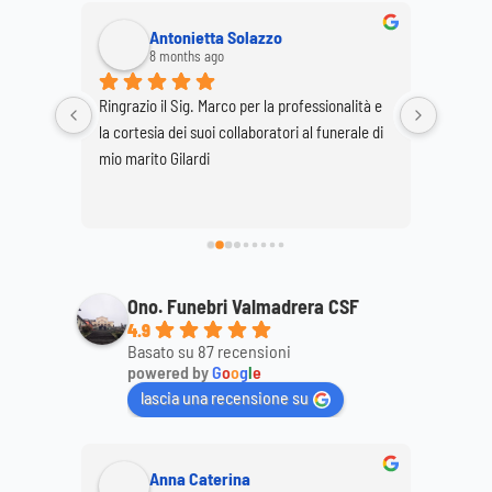
Antonietta Solazzo
8 months ago
Ringrazio il Sig. Marco per la professionalità e 
Ringrazi
o staff 
la cortesia dei suoi collaboratori al funerale di 
per la p
 
mio marito Gilardi
dimostr
ttagli, 
mamma
ale. 
Ono. Funebri Valmadrera CSF
4.9
Basato su 87 recensioni
powered by
G
o
o
g
l
e
lascia una recensione su
Anna Caterina